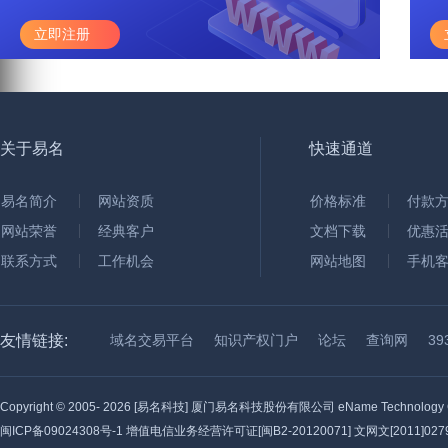
立即注册
关于易名
快速通道
易名简介
网站资质
价格标准
付款
网站荣誉
经典客户
文档下载
优惠
联系方式
工作机会
网站地图
手机
友情链接:
域名交易平台
知识产权门户
论坛
查询网
3
Copyright © 2005-
2026 [易名科技] 厦门易名科技股份有限公司 eName Technology C
闽ICP备09024308号-1
增值电信业务经营许可证[闽B2-20120071] 文网文[2011]0279